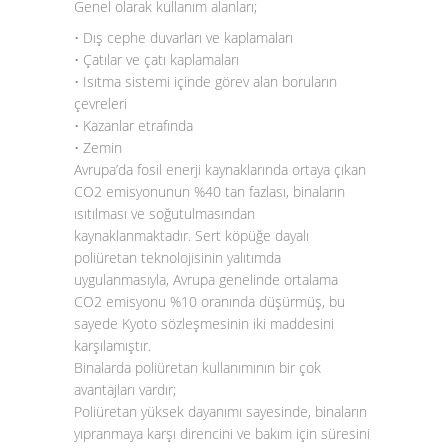
Genel olarak kullanım alanları;
• Dış cephe duvarları ve kaplamaları
• Çatılar ve çatı kaplamaları
• Isıtma sistemi içinde görev alan boruların
çevreleri
• Kazanlar etrafında
• Zemin
Avrupa’da fosil enerji kaynaklarında ortaya çıkan
CO
2
emisyonunun %40 tan fazlası, binaların
ısıtılması ve soğutulmasından
kaynaklanmaktadır. Sert köpüğe dayalı
poliüretan teknolojisinin yalıtımda
uygulanmasıyla, Avrupa genelinde ortalama
CO
2
emisyonu %10 oranında düşürmüş, bu
sayede Kyoto sözleşmesinin iki maddesini
karşılamıştır.
Binalarda poliüretan kullanımının bir çok
avantajları vardır;
Poliüretan yüksek dayanımı sayesinde, binaların
yıpranmaya karşı direncini ve bakım için süresini