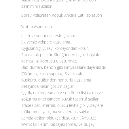
salınımının azaltır.
Sprey Poliüretan Köpük Ankara Çatı İzolasyon
Yalıtım Avantajları
Isı izolasyonunda kesin çözüm.
Ek yersiz yekpare uygulama.
Uygulandığı yüzeyi korozyondan korur.
Sıvı olarak püskürtüldüğünden hiçbir boşluk
kalmaz, ısı koprüsü uluşturmaz.
Baz, duman, benzin gibi kimyasallara dayanıklıdır.
Çürümez, koku yapmaz, Sıvı olarak
püskürtüldüğünden her türlü uygulama
detayında kesin çözüm sağlar.
İşçilik, nakliye, zaman ve en önemlisi ısıtma ve
soğutma enerjisinden büyük tasarruf sağlar.
Trapez sac, atermit, oluklu levha gibi yüzeylere
mükemmel yapışma ve aderans sağlar.
Lamda değeri oldukça düşüktür. ( λ=0,023
W/mK Isı İletim Katsayısı ) Yatay ve düşey