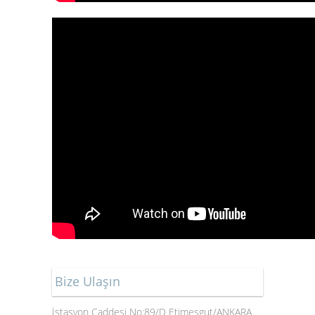
Bize Ulaşın
İstasyon Caddesi No:89/D Etimesgut/ANKARA