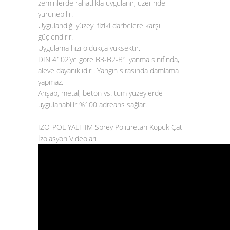
zeminlerde rahatlıkla uygulanır, üzerinde
yürünebilir.
Uygulandığı yüzeyi fiziki darbelere karşı
güçlendirir.
Uygulama hızı oldukça yüksektir.
DIN 4102’ye göre B3-B2-B1 yanma sınıfında,
aleve dayanıklıdır . Yangın sırasında damlama
yapmaz.
Ahşap, metal, beton vs. tüm yüzeylerde
uygulanabilir %100 adreans sağlar.
İZO-POL YALITIM Sprey Poliüretan Köpük Çatı
İzolasyon Videoları