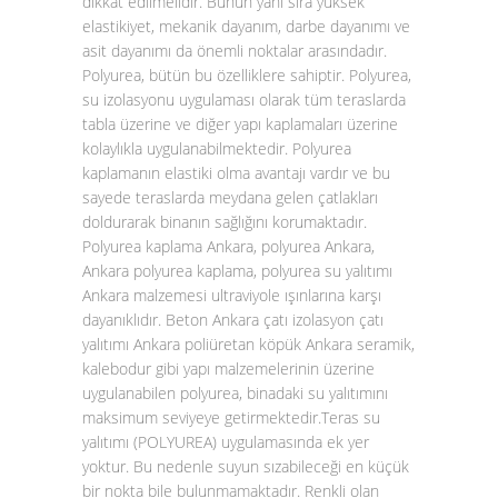
dikkat edilmelidir. Bunun yanı sıra yüksek
elastikiyet, mekanik dayanım, darbe dayanımı ve
asit dayanımı da önemli noktalar arasındadır.
Polyurea, bütün bu özelliklere sahiptir. Polyurea,
su izolasyonu uygulaması olarak tüm teraslarda
tabla üzerine ve diğer yapı kaplamaları üzerine
kolaylıkla uygulanabilmektedir. Polyurea
kaplamanın elastiki olma avantajı vardır ve bu
sayede teraslarda meydana gelen çatlakları
doldurarak binanın sağlığını korumaktadır.
Polyurea kaplama Ankara, polyurea Ankara,
Ankara polyurea kaplama, polyurea su yalıtımı
Ankara malzemesi ultraviyole ışınlarına karşı
dayanıklıdır. Beton Ankara çatı izolasyon çatı
yalıtımı Ankara poliüretan köpük Ankara seramik,
kalebodur gibi yapı malzemelerinin üzerine
uygulanabilen polyurea, binadaki su yalıtımını
maksimum seviyeye getirmektedir.
Teras su
yalıtımı (POLYUREA)
uygulamasında ek yer
yoktur. Bu nedenle suyun sızabileceği en küçük
bir nokta bile bulunmamaktadır. Renkli olan