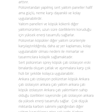
arttırır.
Poliüretandan yapılmış sert yalıtım paneller hafif
ama güçlü, neme karşı dayanıklı ve kolay
uygulanabilirdir.
Yalıtım panelleri ve köpük kökenli diğer
yalıtımürünleri, uzun süre özelliklerini koruduğu
için yüksek enerji tasarrufu sağlarlar.
Poliüretan köpükler diğer yalıtım ürünleriyle
karşılaştırıldığında, daha az yer kaplaması, kolay
uygulanabilir olması nedeni ile mimarlar ve
tasarımcılara kolaylık sağlamaktadır.
Sert poliüretan sprey köpük çatı izolasyon eski
binalarda oluşan çatlak ve aşınmalara karşı çok
hızlı bir şekilde kolayca uygulanabilir.
Ankara çatı izolasyon poliüretan köpük Ankara
çatı izolasyon ankara çatı yalıtım ankara çatı
köpük izolasyon Ankara çatı yalıtımların sahip
olduğu özellikleri sayesinde çatı izolasyon ankara
da yüksek enerji tasarrufu sağlar. Çok düşük
miktarda karbon salınımı yaptığından diğer
yalıtım kaynaklarına göre çok iyidir. Karbon