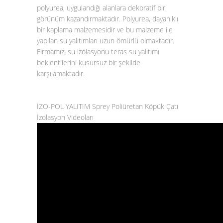
polyurea, uygulandığı alanlara dekoratif bir
görünüm kazandırmaktadır. Polyurea, dayanıklı
bir kaplama malzemesidir ve bu malzeme ile
yapılan su yalıtımları uzun ömürlü olmaktadır.
Firmamız, su izolasyonu teras su yalıtımı
beklentilerini kusursuz bir şekilde
karşılamaktadır.
İZO-POL YALITIM Sprey Poliüretan Köpük Çatı
İzolasyon Videoları