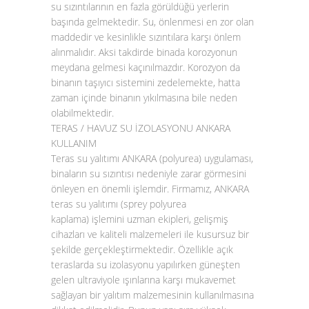
su sızıntılarının en fazla görüldüğü yerlerin
başında gelmektedir. Su, önlenmesi en zor olan
maddedir ve kesinlikle sızıntılara karşı önlem
alınmalıdır. Aksi takdirde binada korozyonun
meydana gelmesi kaçınılmazdır. Korozyon da
binanın taşıyıcı sistemini zedelemekte, hatta
zaman içinde binanın yıkılmasına bile neden
olabilmektedir.
TERAS / HAVUZ SU İZOLASYONU ANKARA
KULLANIM
Teras su yalıtımı ANKARA (polyurea)
uygulaması,
binaların su sızıntısı nedeniyle zarar görmesini
önleyen en önemli işlemdir. Firmamız, ANKARA
teras su yalıtımı (sprey polyurea
kaplama)
işlemini uzman ekipleri, gelişmiş
cihazları ve kaliteli malzemeleri ile kusursuz bir
şekilde gerçekleştirmektedir. Özellikle açık
teraslarda su izolasyonu yapılırken güneşten
gelen ultraviyole ışınlarına karşı mukavemet
sağlayan bir yalıtım malzemesinin kullanılmasına