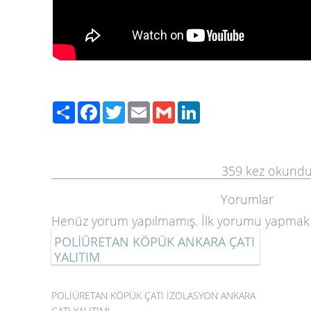
Paylaş
Facebook
Twitter
Email
Gmail
LinkedIn
359
kez okund
Yorumlar
Henüz yorum yapılmamış. İlk yorumu yapmak
POLİÜRETAN KÖPÜK ANKARA ÇATI
YALITIM
POLİÜRETAN KÖPÜK ÇATI İZOLASYON ANKARA
ÇATI YALITIMI