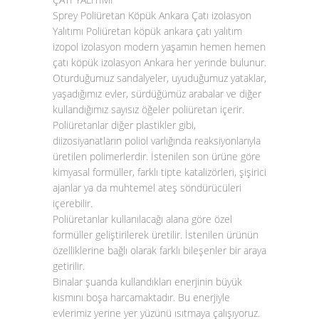
Sprey Poliüretan Köpük Ankara Çatı izolasyon
Yalıtımı Poliüretan köpük ankara çatı yalıtım
izopol izolasyon modern yaşamın hemen hemen
çatı köpük izolasyon Ankara her yerinde bulunur.
Oturduğumuz sandalyeler, uyuduğumuz yataklar,
yaşadığımız evler, sürdüğümüz arabalar ve diğer
kullandığımız sayısız öğeler poliüretan içerir.
Poliüretanlar diğer plastikler gibi,
diizosiyanatların poliol varlığında reaksiyonlarıyla
üretilen polimerlerdir. İstenilen son ürüne göre
kimyasal formüller, farklı tipte katalizörleri, şişirici
ajanlar ya da muhtemel ateş söndürücüleri
içerebilir.
Poliüretanlar kullanılacağı alana göre özel
formüller geliştirilerek üretilir. İstenilen ürünün
özelliklerine bağlı olarak farklı bileşenler bir araya
getirilir.
Binalar şuanda kullandıkları enerjinin büyük
kısmını boşa harcamaktadır. Bu enerjiyle
evlerimiz yerine yer yüzünü ısıtmaya çalışıyoruz.