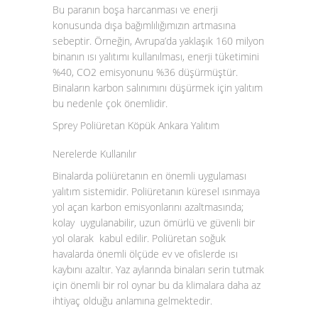
Bu paranın boşa harcanması ve enerji
konusunda dışa bağımlılığımızın artmasına
sebeptir. Örneğin, Avrupa’da yaklaşık 160 milyon
binanın ısı yalıtımı kullanılması, enerji tüketimini
%40, CO
2
emisyonunu %36 düşürmüştür.
Binaların karbon salınımını düşürmek için yalıtım
bu nedenle çok önemlidir.
Sprey Poliüretan Köpük Ankara Yalıtım
Nerelerde Kullanılır
Binalarda poliüretanın en önemli uygulaması
yalıtım sistemidir. Poliüretanın küresel ısınmaya
yol açan karbon emisyonlarını azaltmasında;
kolay uygulanabilir, uzun ömürlü ve güvenli bir
yol olarak kabul edilir. Poliüretan soğuk
havalarda önemli ölçüde ev ve ofislerde ısı
kaybını azaltır. Yaz aylarında binaları serin tutmak
için önemli bir rol oynar bu da klimalara daha az
ihtiyaç olduğu anlamına gelmektedir.